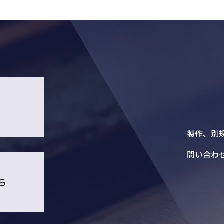
1
製作、別
問い合わ
ら