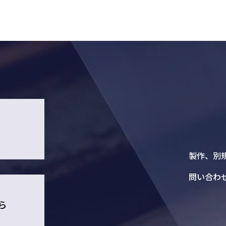
1
製作、別
問い合わ
ら