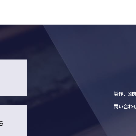
1
製作、別
問い合わ
ら